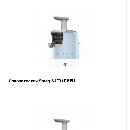
Соковитискач Smeg SJF01PBEU