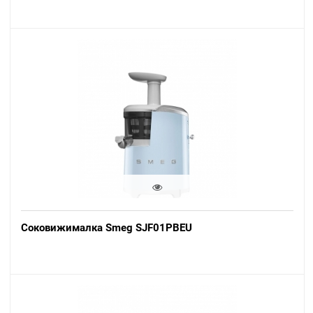
Соковижималка Smeg SJF01PBEU