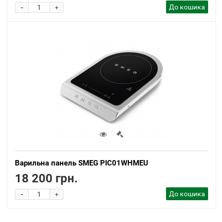
-
До кошика
+
Варильна панель SMEG PIC01WHMEU
18 200 грн.
-
До кошика
+