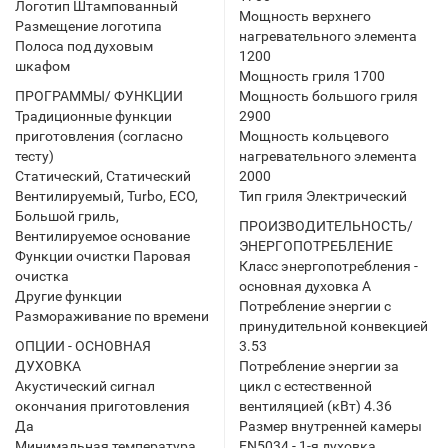
Логотип Штампованный
Мощность верхнего
Размещение логотипа
нагревательного элемента
Полоса под духовым
1200
шкафом
Мощность гриля 1700
ПРОГРАММЫ/ ФУНКЦИИ
Мощность большого гриля
Традиционные функции
2900
приготовления (согласно
Мощность кольцевого
тесту)
нагревательного элемента
Статический, Статический
2000
Вентилируемый, Turbo, ECO,
Тип гриля Электрический
Большой гриль,
ПРОИЗВОДИТЕЛЬНОСТЬ/
Вентилируемое основание
ЭНЕРГОПОТРЕБЛЕНИЕ
Функции очистки Паровая
Класс энергопотребления -
очистка
основная духовка A
Другие функции
Потребление энергии с
Размораживание по времени
принудительной конвекцией
ОПЦИИ - ОСНОВНАЯ
3.53
ДУХОВКА
Потребление энергии за
Акустический сигнал
цикл с естественной
окончания приготовления
вентиляцией (кВт) 4.36
Да
Размер внутренней камеры
Минимальная температура
EN5034 - 1-я духовка