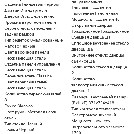
направляющие
Отделка Глянцевый черный
Тип ламп подсветки
Дизайн Стандартный
Галогенная Галогенная
Дверка Сплошное стекло
Мощность подсветки 40
Крышка варочной панели
Открывание дверцы
Серое стекло с передней и
Традиционное Традиционное
задней рамкой
Съемная дверца Да
Тип решеток Эмалированные
Сплошное внутреннее стекло
матово-черные
дверцы Да
Цвет варочной панели
Внутреннее стекло дверцы
Нержавеющая сталь
съемное Да
Отделка панели управления
Количество стекол в дверце
Нержавеющая сталь
2
Переключатели Classica
Количество
Цвет переключателей
теплоотражающих стекол
Нержавеющая сталь
дверцы 1
Количество переключателей
Размеры внутренней камеры
8
(ВхШхГ) 371x724x418
Ручка Classica
Тип контроля температуры
Цвет ручки Матовая нерж.
Электромеханический
сталь
Мощность нижнего
Тип стекла Черный
нагревательного элемента
Ножки Черный
1700