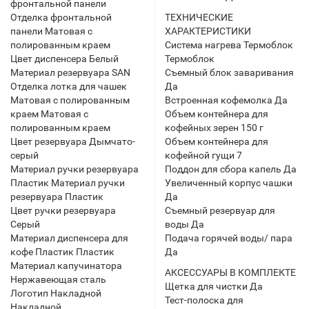
фронтальной панели
Отделка фронтальной
ТЕХНИЧЕСКИЕ
панели Матовая с
ХАРАКТЕРИСТИКИ
полированным краем
Система нагрева Термоблок
Цвет диспенсера Белый
Термоблок
Материал резервуара SAN
Съемный блок заваривания
Отделка лотка для чашек
Да
Матовая с полированным
Встроенная кофемолка Да
краем Матовая с
Объем контейнера для
полированным краем
кофейных зерен 150 г
Цвет резервуара Дымчато-
Объем контейнера для
серый
кофейной гущи 7
Материал ручки резервуара
Поддон для сбора капель Да
Пластик Материал ручки
Увеличенный корпус чашки
резервуара Пластик
Да
Цвет ручки резервуара
Съемный резервуар для
Серый
воды Да
Материал диспенсера для
Подача горячей воды/ пара
кофе Пластик Пластик
Да
Материал капучинатора
АКСЕССУАРЫ В КОМПЛЕКТЕ
Нержавеющая сталь
Щетка для чистки Да
Логотип Накладной
Тест-полоска для
Накладной