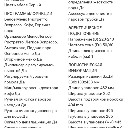
определения жесткости
Цвет кабеля Серый
воды Да
ПРОГРАММЫ/ ФУНКЦИИ
Аксессуар для очистки
Белое Меню Ристретто,
паровой трубки Да
Эспрессо, Кофе, Горячая
ЭЛЕКТРИЧЕСКОЕ
вода
ПОДКЛЮЧЕНИЕ
Оранжевое Меню Легкое
Напряжение (В) 220-240
Ристретто, Легкое Эспрессо,
Частота тока (Гц) 50/60
Американо, Подача пара
Длина электрического
Основное меню Да
кабеля (см) 1
Вторичное меню Да
Диспенсер с регулируемой
ЛОГИСТИЧЕСКАЯ
высотой Да
ИНФОРМАЦИЯ
Регулируемый уровень
Размеры изделия ВхДхГ
помола Да
336x180x433 мм
Мин/макс уровень дозатора
Длина упаковки 482 мм
кофе Да
Ширина упаковки 252
Ручная очистка паровой
Высота подарочной коробки
насадки Да
404 mm
Ручная очистка диспенсера
Ширина в упаковке 495
для кофе Да
Глубина в упаковке 265
Сигнал о декальцинации Да
Высота в упаковке (мм) 445
Сигнал заполнения
Ширина в упаковке (дюймы)