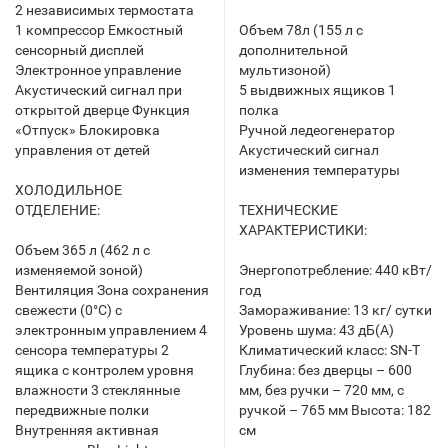
2 независимых термостата
1 компрессор Емкостный
Объем 78л (155 л с
сенсорный дисплей
дополнительной
Электронное управление
мультизоной)
Акустический сигнал при
5 выдвижных ящиков 1
открытой дверце Функция
полка
«Отпуск» Блокировка
Ручной ледеогенератор
управления от детей
Акустический сигнал
изменения температуры
ХОЛОДИЛЬНОЕ
ОТДЕЛЕНИЕ:
ТЕХНИЧЕСКИЕ
ХАРАКТЕРИСТИКИ:
Объем 365 л (462 л с
изменяемой зоной)
Энергопотребление: 440 кВт/
Вентиляция Зона сохранения
год
свежести (0°C) с
Замораживание: 13 кг/ сутки
электронным управлением 4
Уровень шума: 43 дБ(А)
сенсора температуры 2
Климатический класс: SN-T
ящика с контролем уровня
Глубина: без дверцы – 600
влажности 3 стеклянные
мм, без ручки – 720 мм, с
передвижные полки
ручкой – 765 мм Высота: 182
Внутренняя активная
см