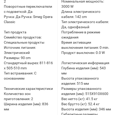
2
Номинальная мощность:
Поворотные переключатели
3000 W
с подсветкой: Да
Длина электрического
Ручка: Да Ручка: Smeg Opera
кабеля: 142 cm
Classic
Тип электрического кабеля:
Да, однофазный
Тип продукта
Потребление в режиме
Семейство продуктов:
ожидания
Специальные продукты
Время активации
Источник питания:
выключения питания: 0 min.
Электрический
Продукт выключен: 0.0 W
Размеры: 90 cm
Стандартный вырез: 811-816
Логистическая информация
x 505-510 mm
Глубина изделия (мм): 543
Тип встраивания: С
мм
основанием
Высота упакованного
изделия: 515 мм
Технические характеристики
Размеры упакованного
Количество зон
изделия (мм): 515X910X600
приготовления: 2
Вес нетто (кг): 41.5 кг
Ширина изделия (мм): 836
Вес брутто (кг): 52.4 кг
мм
Высота изделия (мм): 346 мм
Габаритные размеры