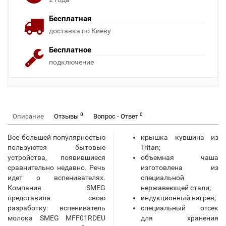
Бесплатная
доставка по Киеву
Бесплатное
подключение
0
0
Описание
Отзывы
Вопрос - Ответ
Все большей популярностью
крышка кувшина из
пользуются бытовые
Tritan;
устройства, появившиеся
объемная чаша
сравнительно недавно. Речь
изготовлена из
идет о вспенивателях.
специальной
Компания SMEG
нержавеющей стали;
представила свою
индукционный нагрев;
разработку: вспениватель
специальный отсек
молока SMEG MFF01RDEU
для хранения