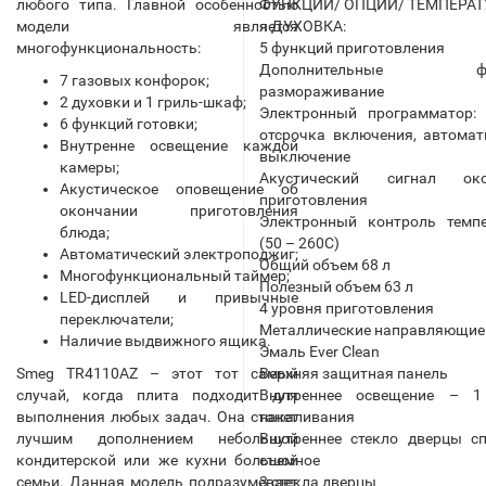
любого типа. Главной особенностью
ФУНКЦИИ/ ОПЦИИ/ ТЕМПЕРАТУ
модели является
я ДУХОВКА:
многофункциональность:
5 функций приготовления
Дополнительные фун
7 газовых конфорок;
размораживание
2 духовки и 1 гриль-шкаф;
Электронный программатор: 
6 функций готовки;
отсрочка включения, автомат
Внутренне освещение каждой
выключение
камеры;
Акустический сигнал око
Акустическое оповещение об
приготовления
окончании приготовления
Электронный контроль темп
блюда;
(50 – 260С)
Автоматический электроподжиг;
Общий объем 68 л
Многофункциональный таймер;
Полезный объем 63 л
LED-дисплей и привычные
4 уровня приготовления
переключатели;
Металлические направляющие
Наличие выдвижного ящика.
Эмаль Ever Clean
Smeg TR4110AZ – этот тот самый
Верхняя защитная панель
случай, когда плита подходит для
Внутреннее освещение – 1
выполнения любых задач. Она станет
накаливания
лучшим дополнением небольшой
Внутреннее стекло дверцы с
кондитерской или же кухни большой
съемное
семьи. Данная модель подразумевает
3 стекла дверцы