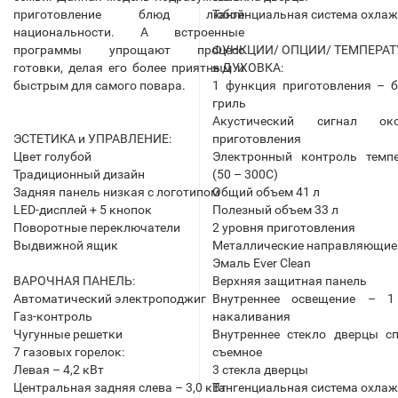
приготовление блюд любой
Тангенциальная система охла
национальности. А встроенные
программы упрощают процесс
ФУНКЦИИ/ ОПЦИИ/ ТЕМПЕРАТУ
готовки, делая его более приятным и
я ДУХОВКА:
быстрым для самого повара.
1 функция приготовления – 
гриль
Акустический сигнал око
ЭСТЕТИКА и УПРАВЛЕНИЕ:
приготовления
Цвет голубой
Электронный контроль темп
Традиционный дизайн
(50 – 300С)
Задняя панель низкая с логотипом
Общий объем 41 л
LЕD-дисплей + 5 кнопок
Полезный объем 33 л
Поворотные переключатели
2 уровня приготовления
Выдвижной ящик
Металлические направляющие
Эмаль Ever Clean
ВАРОЧНАЯ ПАНЕЛЬ:
Верхняя защитная панель
Автоматический электроподжиг
Внутреннее освещение – 1
Газ-контроль
накаливания
Чугунные решетки
Внутреннее стекло дверцы с
7 газовых горелок:
съемное
Левая – 4,2 кВт
3 стекла дверцы
Центральная задняя слева – 3,0 кВт
Тангенциальная система охла