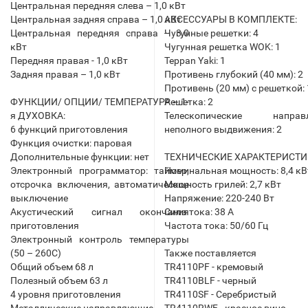
Центральная передняя слева – 1,0 кВт
Центральная задняя справа – 1,0 кВт
АКСЕССУАРЫ В КОМПЛЕКТЕ:
Центральная передняя справа – 3,0
Чугунные решетки: 4
кВт
Чугунная решетка WOK: 1
Передняя правая - 1,0 кВт
Teppan Yaki: 1
Задняя правая – 1,0 кВт
Противень глубокий (40 мм): 2
Противень (20 мм) с решеткой: 
ФУНКЦИИ/ ОПЦИИ/ ТЕМПЕРАТУРА – 1-
Решетка: 2
я ДУХОВКА:
Телескопические направ
6 функций приготовления
неполного выдвижения: 2
Функция очистки: паровая
Дополнительные функции: нет
ТЕХНИЧЕСКИЕ ХАРАКТЕРИСТИ
Электронный программатор: таймер,
Номинальная мощность: 8,4 кВ
отсрочка включения, автоматическое
Мощность грилей: 2,7 кВт
выключение
Напряжение: 220-240 Вт
Акустический сигнал окончания
Сила тока: 38 А
приготовления
Частота тока: 50/60 Гц
Электронный контроль температуры
(50 – 260С)
Также поставляется
Общий объем 68 л
TR4110PF - кремовый
Полезный объем 63 л
TR4110BLF - черный
4 уровня приготовления
TR4110SF - Серебристый