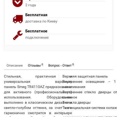
2 года
Бесплатная
доставка по Киеву
Бесплатное
подключение
0
0
Описание
Отзывы
Вопрос - Ответ
Стильная, практичная и
Верхняя защитная панель
универсальная варочная
Внутреннее освещение – 1
панель Smeg TR4110AZ предназначена
накаливания
для активного (профессионального)
Внутреннее стекло дверцы с
использования. Оборудование
съемное
выполнено в классическом дизайне и
3 стекла дверцы
светло-голубом оттенке, за счет чего
Тангенциальная система охла
гармонично смотрится в интерьере