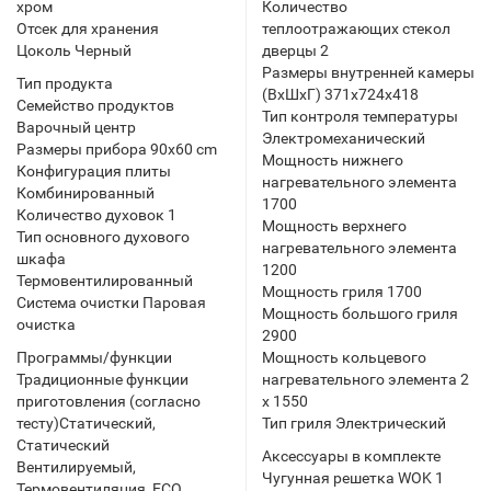
хром
Количество
Отсек для хранения
теплоотражающих стекол
Цоколь Черный
дверцы 2
Размеры внутренней камеры
Тип продукта
(ВхШхГ) 371x724x418
Семейство продуктов
Тип контроля температуры
Варочный центр
Электромеханический
Размеры прибора 90x60 cm
Мощность нижнего
Конфигурация плиты
нагревательного элемента
Комбинированный
1700
Количество духовок 1
Мощность верхнего
Тип основного духового
нагревательного элемента
шкафа
1200
Термовентилированный
Мощность гриля 1700
Система очистки Паровая
Мощность большого гриля
очистка
2900
Программы/функции
Мощность кольцевого
Традиционные функции
нагревательного элемента 2
приготовления (согласно
x 1550
тесту)Статический,
Тип гриля Электрический
Статический
Аксессуары в комплекте
Вентилируемый,
Чугунная решетка WOK 1
Термовентиляция, ECO,