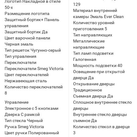
Логотип Накладной в стиле
129
50-х
Материал внутренней
Размещение логотипа
камеры Эмаль Ever Clean
Защитный бортик+ Панель
Количество уровней
управления
приготовления 5
Защитный бортик Да
Тип направляющих
Цвет варочной панели
Металлические
Черная эмаль
направляющие
Тип решеток Чугунно-серый
Тип ламп подсветки
Тип управления
Галогенная
Переключатели
Мощность подсветки 40
Переключатели Smeg Victoria
Освещение при открытой
Цвет переключателей
дверце Да
Нержавеющая сталь
Открывание дверцы
Количество переключателей
Традиционное
8
Съемная дверца Да
Управление
Сплошное внутреннее стекло
Электронное с 5 кнопками
дверцы
Дверка С рамкой
Внутреннее стекло дверцы
Тип стекла Черный
съемное Да
Ручка Smeg Victoria
Количество стекол в дверце
Цвет ручки Полированный
3