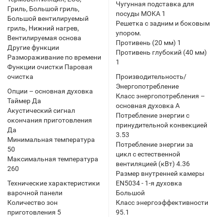
Чугунная подставка для
Гриль, Большой гриль,
посуды MOKA 1
Большой вентилируемый
Решетка с задним и боковым
гриль, Нижний нагрев,
упором.
Вентилируемая основа
Противень (20 мм) 1
Другие функции
Противень глубокий (40 мм)
Размораживание по времени
1
Функции очистки Паровая
очистка
Производительность/
Энергопотребление
Опции – основная духовка
Класс энергопотребления –
Таймер Да
основная духовка A
Акустический сигнал
Потребление энергии с
окончания приготовления
принудительной конвекцией
Да
3.53
Минимальная температура
Потребление энергии за
50
цикл с естественной
Максимальная температура
вентиляцией (кВт) 4.36
260
Размер внутренней камеры
Технические характеристики
EN5034 - 1-я духовка
варочной панели
Большой
Количество зон
Класс энергоэффективности
приготовления 5
95.1