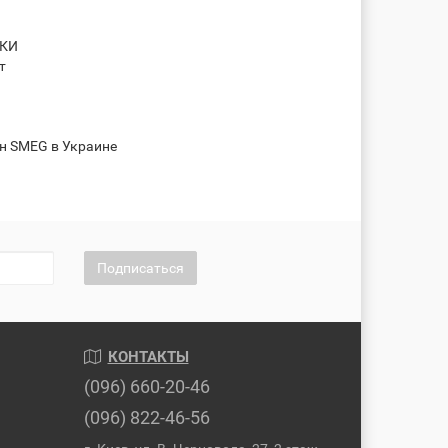
ИКИ
т
н SMEG в Украине
Подписаться
КОНТАКТЫ
(096) 660-20-46
(096) 822-46-56