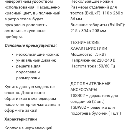
невероятным удобством
Нескользящие ножки
использования. Насыщенно
Размеры отделений для
красный цвет, выполненный
тостов (ВхШхГ): 110 х 260 х
в ретро стиле, будет
36 мм
прекрасно дополнять
Внешние габариты (ВхШхГ):
остальные кухонные
215 х 394 х 208 мм
приборы.
ТЕХНИЧЕСКИЕ
Основные преимущества:
ХАРАКТЕРИСТИКИ
нескользящие ножки;
Мощность: 1,5 кВт
уникальный дизайн;
Напряжение: 220-240 В
решетка для
Частота тока: 50/60 Гц
подогрева и
разморозки.
ДОПОЛНИТЕЛЬНЫЕ
Купить данную модель не
АКСЕССУАРЫ
сложно. Достаточно
TSSR02 – держатель для
обратиться к менеджерам
сэндвичей (2 шт.)
нашего интернет-магазина и
TSBW02 – решетка для
оформить заказ!
подогрева булочек (1 шт.)
Характеристики
Корпус из нержавеющей