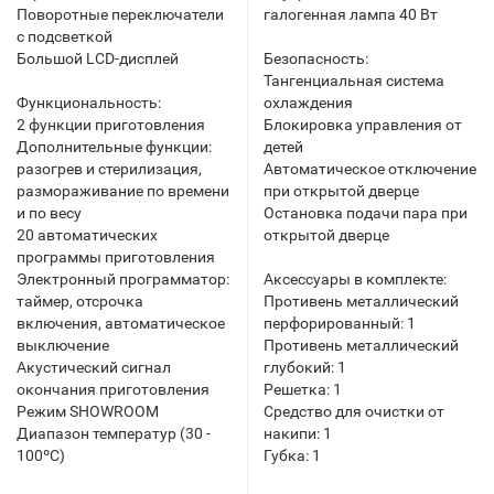
Поворотные переключатели
галогенная лампа 40 Вт
с подсветкой
Большой LСD-дисплей
Безопасность:
Тангенциальная система
Функциональность:
охлаждения
2 функции приготовления
Блокировка управления от
Дополнительные функции:
детей
разогрев и стерилизация,
Автоматическое отключение
размораживание по времени
при открытой дверце
и по весу
Остановка подачи пара при
20 автоматических
открытой дверце
программы приготовления
Электронный программатор:
Аксессуары в комплекте:
таймер, отсрочка
Противень металлический
включения, автоматическое
перфорированный: 1
выключение
Противень металлический
Акустический сигнал
глубокий: 1
окончания приготовления
Решетка: 1
Режим SHOWROOM
Средство для очистки от
Диапазон температур (30 -
накипи: 1
100ºС)
Губка: 1