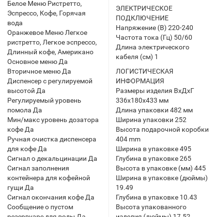
Белое Меню Ристретто,
ЭЛЕКТРИЧЕСКОЕ
Эспрессо, Кофе, Горячая
ПОДКЛЮЧЕНИЕ
вода
Напряжение (В) 220-240
Оранжевое Меню Легкое
Частота тока (Гц) 50/60
ристретто, Легкое эспрессо,
Длина электрического
Длинный кофе, Американо
кабеля (см) 1
Основное меню Да
Вторичное меню Да
ЛОГИСТИЧЕСКАЯ
Диспенсер с регулируемой
ИНФОРМАЦИЯ
высотой Да
Размеры изделия ВхДхГ
Регулируемый уровень
336x180x433 мм
помола Да
Длина упаковки 482 мм
Мин/макс уровень дозатора
Ширина упаковки 252
кофе Да
Высота подарочной коробки
Ручная очистка диспенсера
404 mm
для кофе Да
Ширина в упаковке 495
Сигнал о декальцинации Да
Глубина в упаковке 265
Сигнал заполнения
Высота в упаковке (мм) 445
контейнера для кофейной
Ширина в упаковке (дюймы)
гущи Да
19.49
Сигнал окончания кофе Да
Глубина в упаковке 10.43
Сообщение о пустом
Высота упакованного
резервуаре для воды Да
изделия (дюймы) 17.52