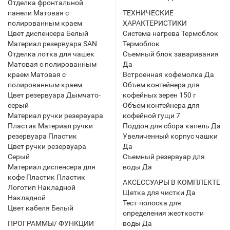
Отделка фронтальной
панели Матовая с
ТЕХНИЧЕСКИЕ
полированным краем
ХАРАКТЕРИСТИКИ
Цвет диспенсера Белый
Система нагрева Термоблок
Материал резервуара SAN
Термоблок
Отделка лотка для чашек
Съемный блок заваривания
Матовая с полированным
Да
краем Матовая с
Встроенная кофемолка Да
полированным краем
Объем контейнера для
Цвет резервуара Дымчато-
кофейных зерен 150 г
серый
Объем контейнера для
Материал ручки резервуара
кофейной гущи 7
Пластик Материал ручки
Поддон для сбора капель Да
резервуара Пластик
Увеличенный корпус чашки
Цвет ручки резервуара
Да
Серый
Съемный резервуар для
Материал диспенсера для
воды Да
кофе Пластик Пластик
АКСЕССУАРЫ В КОМПЛЕКТЕ
Логотип Накладной
Щетка для чистки Да
Накладной
Тест-полоска для
Цвет кабеля Белый
определения жесткости
ПРОГРАММЫ/ ФУНКЦИИ
воды Да