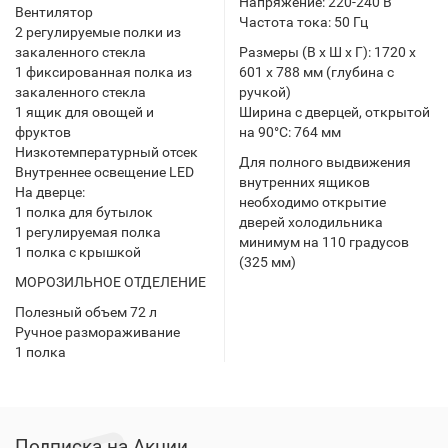
Напряжение: 220-240 В
Вентилятор
Частота тока: 50 Гц
2 регулируемые полки из
закаленного стекла
Размеры (В х Ш х Г): 1720 х
1 фиксированная полка из
601 х 788 мм (глубина с
закаленного стекла
ручкой)
1 ящик для овощей и
Ширина с дверцей, открытой
фруктов
на 90°С: 764 мм
Низкотемпературный отсек
Для полного выдвижения
Внутреннее освещение LED
внутренних ящиков
На дверце:
необходимо открытие
1 полка для бутылок
дверей холодильника
1 регулируемая полка
минимум на 110 градусов
1 полка с крышкой
(325 мм)
МОРОЗИЛЬНОЕ ОТДЕЛЕНИЕ
Полезный объем 72 л
Ручное размораживание
1 полка
Подписка на Акции