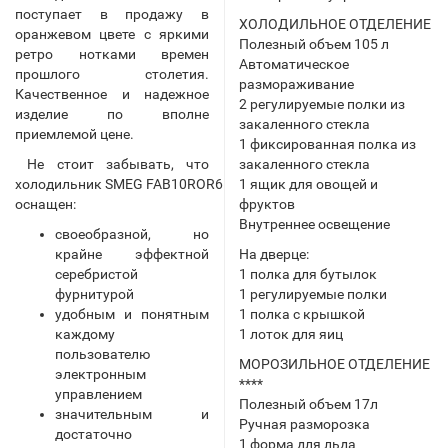
поступает в продажу в
ХОЛОДИЛЬНОЕ ОТДЕЛЕНИЕ
оранжевом цвете с яркими
Полезный объем 105 л
ретро нотками времен
Автоматическое
прошлого столетия.
размораживание
Качественное и надежное
2 регулируемые полки из
изделие по вполне
закаленного стекла
приемлемой цене.
1 фиксированная полка из
Не стоит забывать, что
закаленного стекла
холодильник SMEG FAB10ROR6
1 ящик для овощей и
оснащен:
фруктов
Внутреннее освещение
своеобразной, но
крайне эффектной
На дверце:
серебристой
1 полка для бутылок
фурнитурой
1 регулируемые полки
удобным и понятным
1 полка с крышкой
каждому
1 лоток для яиц
пользователю
МОРОЗИЛЬНОЕ ОТДЕЛЕНИЕ
электронным
****
управлением
Полезный объем 17л
значительным и
Ручная разморозка
достаточно
1 форма для льда