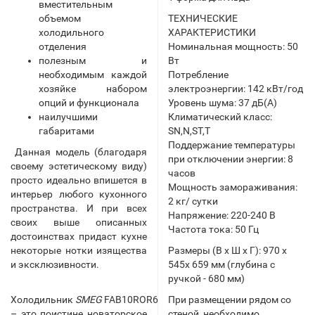
вместительным
объемом
ТЕХНИЧЕСКИЕ
холодильного
ХАРАКТЕРИСТИКИ
отделения
Номинальная мощность: 50
полезным и
Вт
необходимым каждой
Потребление
хозяйке набором
электроэнергии: 142 кВт/год
опций и функционала
Уровень шума: 37 дБ(А)
наилучшими
Климатический класс:
габаритами
SN,N,ST,T
Поддержание температуры
Данная модель (благодаря
при отключении энергии: 8
своему эстетическому виду)
часов
просто идеально впишется в
Мощность замораживания:
интерьер любого кухонного
2 кг/ сутки
пространства. И при всех
Напряжение: 220-240 В
своих выше описанных
Частота тока: 50 Гц
достоинствах придаст кухне
некоторые нотки изящества
Размеры (В х Ш х Г): 970 х
и эксклюзивности.
545х 659 мм (глубина с
ручкой - 680 мм)
Холодильник
SMEG
FAB10ROR6
При размещении рядом со
– это поистине новаторское
стеной, необходимо