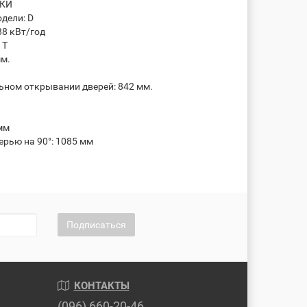
ИКИ
дели: D
88 кВт/год
 T
мм.
ном открывании дверей: 842 мм.
 мм
ерью на 90°: 1085 мм
Подписаться
КОНТАКТЫ
(096) 660-20-46