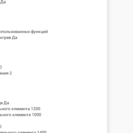
 Да
использованных функций
огрев Да
0
ения 2
це Да
ьного элемента 1200
ьного элемента 1000
0
тельного элемента 1400