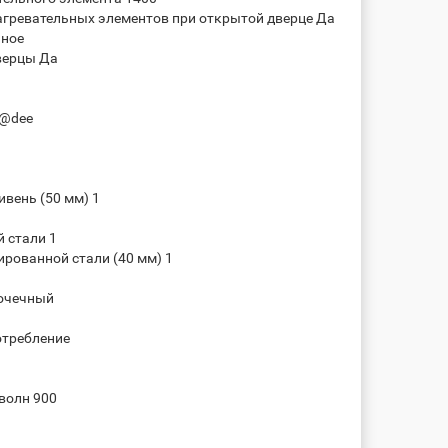
гревательных элементов при открытой дверце Да
нное
верцы Да
0@dee
вень (50 мм) 1
 стали 1
ированной стали (40 мм) 1
точечный
отребление
волн 900