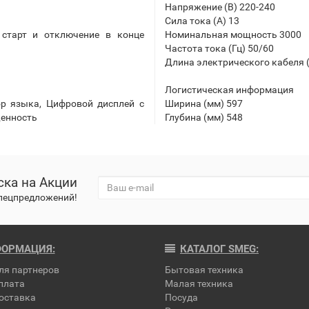
Напряжение (В) 220-240
Сила тока (А) 13
старт и отключение в конце
Номинальная мощность 3000
Частота тока (Гц) 50/60
Длина электрического кабеля (
Логистическая информация
ор языка, Цифровой дисплей с
Ширина (мм) 597
щенность
Глубина (мм) 548
ка на Акции
спецпредложений!
ОРМАЦИЯ:
КАТАЛОГ SMEG:
ля партнеров
Бытовая техника
плата
Малая техника
оставка
Посуда