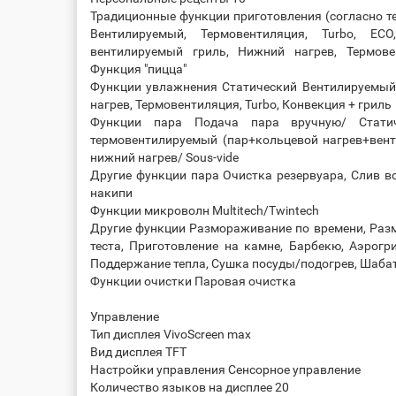
Традиционные функции приготовления (согласно те
Вентилируемый, Термовентиляция, Turbo, EC
вентилируемый гриль, Нижний нагрев, Термове
Функция "пицца"
Функции увлажнения Статический Вентилируемый
нагрев, Термовентиляция, Turbo, Конвекция + гриль
Функции пара Подача пара вручную/ Стати
термовентилируемый (пар+кольцевой нагрев+вен
нижний нагрев/ Sous-vide
Другие функции пара Очистка резервуара, Слив в
накипи
Функции микроволн Multitech/Twintech
Другие функции Размораживание по времени, Разм
теста, Приготовление на камне, Барбекю, Аэрогрил
Поддержание тепла, Сушка посуды/подогрев, Шаба
Функции очистки Паровая очистка
Управление
Тип дисплея VivoScreen max
Вид дисплея TFT
Настройки управления Сенсорное управление
Количество языков на дисплее 20