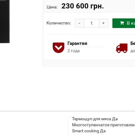
230 600 грн.
Цена:
-
В к
Количество:
+
Гарантия
Б
2 года
до
Термощуп для мяса Да
Многоступенчатое приготовлени
Smart cooking Да