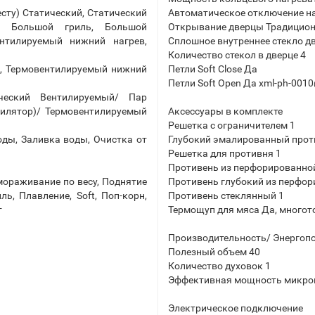
сту) Статический, Статический
Автоматическое отключение на
O, Большой гриль, Большой
Открывание дверцы Традицио
нтилируемый нижний нагрев,
Сплошное внутреннее стекло д
Количество стекол в дверце 4
, Термовентилируемый нижний
Петли Soft Close Да
Петли Soft Open Да xml-ph-001
ческий Вентилируемый/ Пар
тилятор)/ Термовентилируемый
Аксессуары в комплекте
Решетка с ограничителем 1
оды, Заливка воды, Очистка от
Глубокий эмалированный проти
Решетка для противня 1
Противень из перфорированной
ораживание по весу, Поднятие
Противень глубокий из перфор
ь, Плавление, Soft, Поп-корн,
Противень стеклянный 1
т
Термощуп для мяса Да, много
Производительность/ Энергоп
Полезный объем 40
Количество духовок 1
Эффективная мощность микро
Электрическое подключение