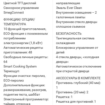
Цветной TFT-дисплей
направляющие
Сенсорное управление
Эмаль Ever Clean
SmegConnect
Внутреннее освещение – 2
галогенные лампы
ФУНКЦИИ/ ОПЦИИ/
Внутреннее стекло дверцы
ТЕМПЕРАТУРА
сплошное съемное
10 функций приготовления,
ECO-функция с пониженным
БЕЗОПАСНОСТЬ
потреблением
Тангенциальная система
электроэнергии (1,8 кВт)
охлаждения
Автоматические рецепты
Блокировка управления от
приготовления: 48
детей
Свободные личные рецепты:
4 стекла дверцы, «холодная
64
дверца»
Smart Cooking System
Автоматическое отключение
Термощуп
при открытой дверце
Функции очистки: пиролиз,
АКСЕССУАРЫ В КОМПЛЕКТЕ
ЕСО-пиролиз
Противень глубокий (40 мм):
Дополнительные функции:
1
размораживание, разогрев,
Противень (20 мм): 2
поднятие теста, шаббат
Решетка: 1
Электронный программатор:
Решетка для противней: 1
таймер, отсрочка