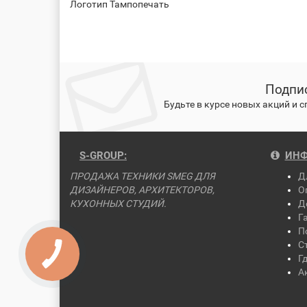
Логотип Тампопечать
Подпис
Будьте в курсе новых акций и 
S-GROUP:
ИНФ
ПРОДАЖА ТЕХНИКИ SMEG ДЛЯ
Д
ДИЗАЙНЕРОВ, АРХИТЕКТОРОВ,
О
КУХОННЫХ СТУДИЙ.
Д
Г
П
С
Г
А